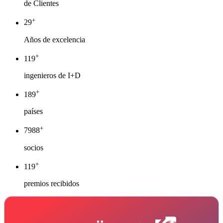
de Clientes
+
30
Años de excelencia
+
120
ingenieros de I+D
+
190
países
+
8000
socios
+
120
premios recibidos