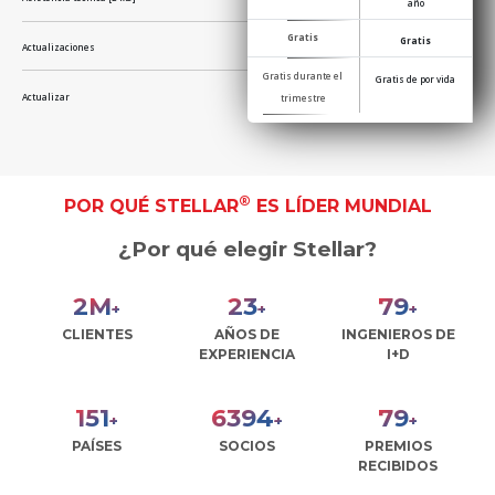
año
Gratis
Gratis
Actualizaciones
Gratis durante el
Gratis de por vida
Actualizar
trimestre
®
POR QUÉ STELLAR
ES LÍDER MUNDIAL
¿Por qué elegir Stellar?
2
M
26
89
+
+
+
CLIENTES
AÑOS DE
INGENIEROS DE
EXPERIENCIA
I+D
170
7186
89
+
+
+
PAÍSES
SOCIOS
PREMIOS
RECIBIDOS