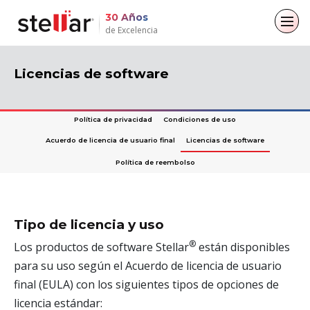
30 Años
de Excelencia
Volver al menú principal
Volver al menú principal
Volver al menú principal
Volver al menú principal
Licencias de software
Para Individuos
Para Empresas
Acerca de
Recursos
Política de privacidad
Condiciones de uso
Recuperación de datos
Reparación por correo electrónico
Empresa
Case Studies
Acuerdo de licencia de usuario final
Licencias de software
Política de reembolso
Reparación de archivos
Leadership
Blogs
Conversor de correo electrónico
Borrado de datos
Cobertura Mediática
Artículos
Reparación de archivos
Tipo de licencia y uso
Comunicados de prensa
Videos
Recuperación de datos
®
Los productos de software Stellar
están disponibles
para su uso según el Acuerdo de licencia de usuario
Toolkit
final (EULA) con los siguientes tipos de opciones de
licencia estándar: