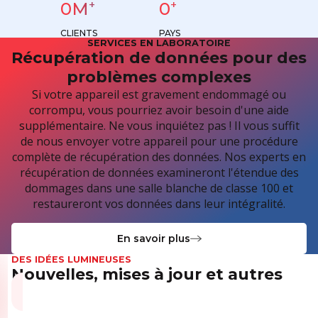
+
+
0
M
0
CLIENTS
PAYS
SERVICES EN LABORATOIRE
Récupération de données pour des
problèmes complexes
Si votre appareil est gravement endommagé ou
corrompu, vous pourriez avoir besoin d'une aide
supplémentaire. Ne vous inquiétez pas ! Il vous suffit
de nous envoyer votre appareil pour une procédure
complète de récupération des données. Nos experts en
récupération de données examineront l'étendue des
dommages dans une salle blanche de classe 100 et
restaureront vos données dans leur intégralité.
En savoir plus
DES IDÉES LUMINEUSES
Nouvelles, mises à jour et autres