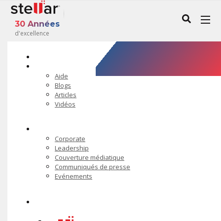
30 Années
d'excellence
Nos Partenaires
Ressources
Aide
Blogs
Articles
Vidéos
A propos de
Corporate
Leadership
Couverture médiatique
Communiqués de presse
Evénements
65% de réduction