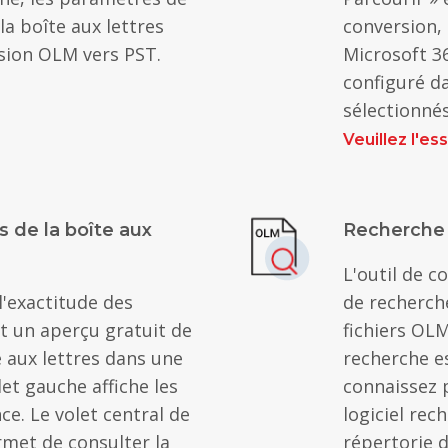
a boîte aux lettres
conversion,
sion OLM vers PST.
Microsoft 3
configuré d
sélectionnés
Veuillez l'e
 de la boîte aux
Recherche e
L'outil de 
 l'exactitude des
de recherch
nt un aperçu gratuit de
fichiers OLM
 aux lettres dans une
recherche es
let gauche affiche les
connaissez 
e. Le volet central de
logiciel rec
ermet de consulter la
répertorie d