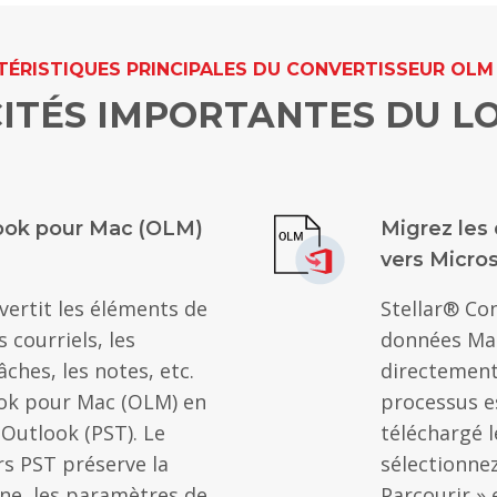
ÉRISTIQUES PRINCIPALES DU CONVERTISSEUR OLM
ITÉS IMPORTANTES DU LO
look pour Mac (OLM)
Migrez les
vers Micro
vertit les éléments de
Stellar® Co
s courriels, les
données Mac
âches, les notes, etc.
directement
ook pour Mac (OLM) en
processus es
 Outlook (PST). Le
téléchargé l
rs PST préserve la
sélectionnez
ine, les paramètres de
Parcourir » 