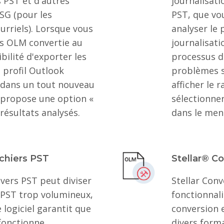
s PST et d'autres
journalisat
SG (pour les
PST, que vo
urriels). Lorsque vous
analyser le
res OLM convertie au
journalisati
bilité d'exporter les
processus d
 profil Outlook
problèmes s
r dans un tout nouveau
afficher le r
el propose une option «
sélectionner
 résultats analysés.
dans le menu
ichiers PST
Stellar® C
 vers PST peut diviser
Stellar Conv
 PST trop volumineux,
fonctionnali
e logiciel garantit que
conversion 
 fonctionne
divers forma