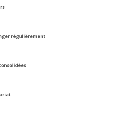
rs
anger régulièrement
 consolidées
ariat