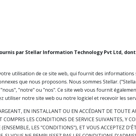
, fournis par Stellar Information Technology Pvt Ltd, dont
tre utilisation de ce site web, qui fournit des informations su
s connexes que nous proposons. Nous sommes Stellar. ("Stell
s "nous", "notre" ou "nos". Ce site web vous fournit égalem
utiliser notre site web ou notre logiciel et recevoir les serv
HARGEANT, EN INSTALLANT OU EN ACCÉDANT DE TOUTE A
T COMPRIS LES CONDITIONS DE SERVICE SUIVANTES, Y C
 (ENSEMBLE, LES "CONDITIONS"), ET VOUS ACCEPTEZ D'Ê
. SI VOUS NE REMPLISSEZ PAS LES CONDITIONS D'ADMIS