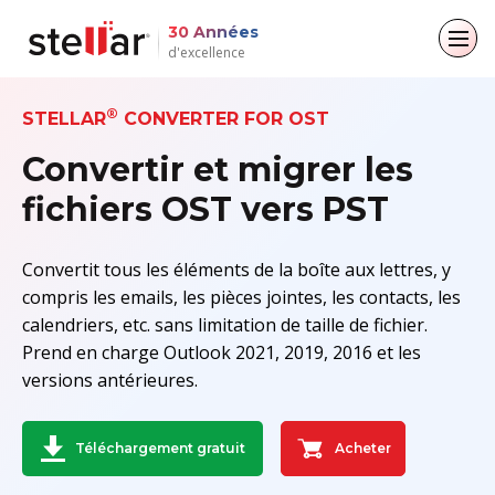
30 Années
d'excellence
Retour au menu principal
Retour au menu principal
Retour au menu principal
Retour au menu principal
®
STELLAR
CONVERTER FOR OST
Convertir et migrer les
Pour les particuliers
Pour les entreprises
A propos de
Ressources
fichiers OST vers PST
Récupération de données
Réparation email
Company
Aide
Réparation de fichiers
Leadership
Blogs
Convertit tous les éléments de la boîte aux lettres, y
Email Converter
compris les emails, les pièces jointes, les contacts, les
Effacement des données
Couverture médiatique
Articles
calendriers, etc. sans limitation de taille de fichier.
File & Database Réparation
Prend en charge Outlook 2021, 2019, 2016 et les
Communiqués de presse
Videos
versions antérieures.
Récupération de données
Toolkit
Acheter
Téléchargement gratuit
Forensique