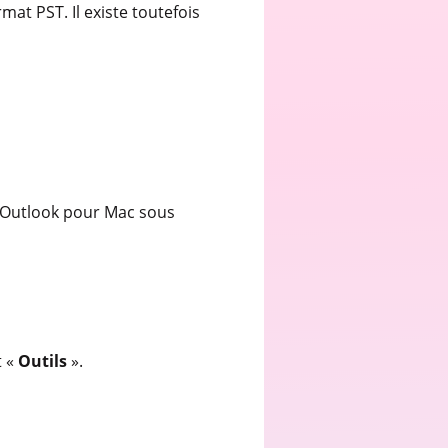
at PST. Il existe toutefois
s Outlook pour Mac sous
t «
Outils
».