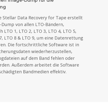
nen Image-Dump für die
ung
 Stellar Data Recovery for Tape erstellt
-Dump von allen LTO-Bändern,
ch LTO 1, LTO 2, LTO 3, LTO 4, LTO 5,
7, LTO 8 & LTO 9, um eine Datenrettung
n. Die fortschrittliche Software ist in
icherungsdaten wiederherzustellen,
ogdateien auf dem Band fehlen oder
rden. Außerdem arbeitet die Software
schädigten Bandmedien effektiv.