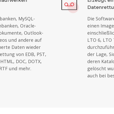
dlaufwerken
Erzeugt ei
Datenrett
nbanken, MySQL-
Die Software
banken, Oracle-
einen Image
okumente, Outlook-
einschließli
deos und andere auf
LTO 6, LTO 
erte Daten wieder
durchzuführe
rettung von EDB, PST,
der Lage, S
 HTML, DOC, DOTX,
deren Katal
 RTF und mehr.
gelöscht wu
auch bei be