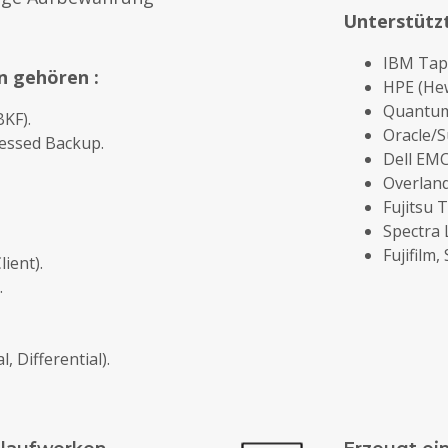
Unterstütz
IBM Tape
n gehören :
HPE (Hew
Quantum
BKF).
Oracle/S
essed Backup.
Dell EMC
Overlan
Fujitsu 
Spectra 
Fujifilm
ient).
.
 Differential).