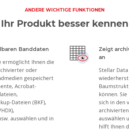
ANDERE WICHTIGE FUNKTIONEN
Ihr Produkt besser kennen
llbaren Banddaten
Zeigt archi
an
e ermöglicht Ihnen die
hivierter oder
Stellar Data
andmedien gespeichert
wiederherst
mente, Acrobat-
Baumstruktu
dateien,
können. Sie
kup-Dateien (BKF),
sich in den
VHDX),
archivierten
usw. auswählen und in
auswählen u
hilft Ihnen 