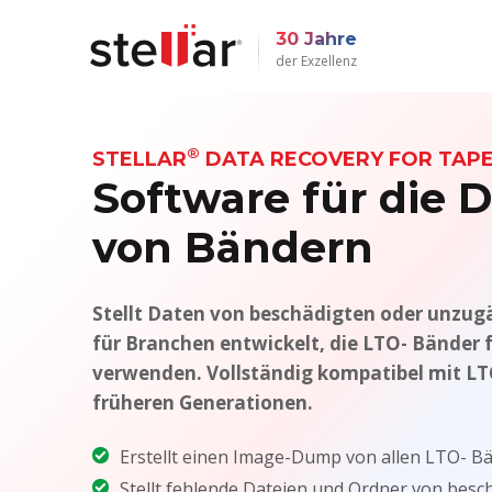
30 Jahre
der Exzellenz
®
STELLAR
DATA RECOVERY FOR TAP
Software für die 
von Bändern
Stellt Daten von beschädigten oder unzugä
für Branchen entwickelt, die LTO- Bänder 
verwenden. Vollständig kompatibel mit LT
früheren Generationen.
Erstellt einen Image-Dump von allen LTO- Bä
Stellt fehlende Dateien und Ordner von bes