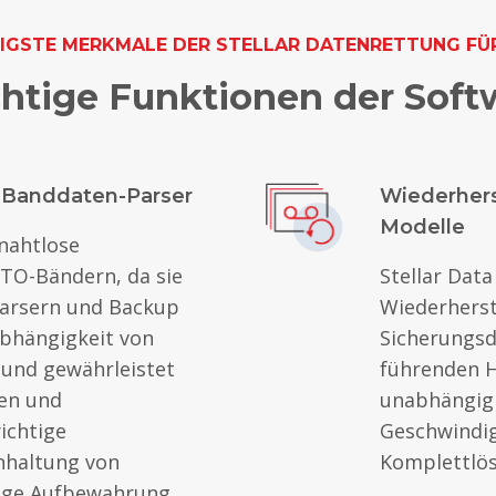
IGSTE MERKMALE DER STELLAR DATENRETTUNG FÜ
htige Funktionen der Soft
 Banddaten-Parser
Wiederhers
Modelle
 nahtlose
TO-Bändern, da sie
Stellar Dat
Parsern und Backup
Wiederherst
 Abhängigkeit von
Sicherungsd
und gewährleistet
führenden He
gen und
unabhängig 
ichtige
Geschwindig
inhaltung von
Komplettlös
stige Aufbewahrung