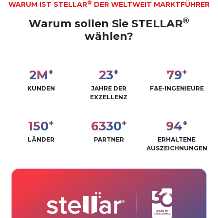
®
WARUM IST STELLAR
DER WELTWEIT MARKTFÜHRER
®
Warum sollen Sie STELLAR
wählen?
+
+
+
2
M
28
95
KUNDEN
JAHRE DER
F&E-INGENIEURE
EXZELLENZ
+
+
+
180
7615
114
LÄNDER
PARTNER
ERHALTENE
AUSZEICHNUNGEN