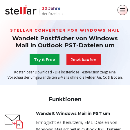
30 Jahre
der Exzellenz
Zurück zum Hauptmenü
Zurück zum Hauptmenü
Zurück zum Hauptmenü
Zurück zum Hauptmenü
STELLAR CONVERTER FOR WINDOWS MAIL
Wandelt Postfächer von Windows
Für Einzelpersonen
Für Unternehmen
Über
Ressourcen
Mail in Outlook PST-Dateien um
Datenwiederherstellung
Exchange Reparatur
Unternehmen
Blogs
Try it Free
Jetzt kaufen
Dateireparatur
Leiterschaft
Artikel
E-Mail-Konverter
Kostenloser Download - Die kostenlose Testversion zeigt eine
Vorschau der umgewandelten E-Mails ohne die Felder An, Cc & Bcc an.
Datenlöschung
Medienberichterstattung
Videos
File & Database Repair
Pressemitteilungen
Funktionen
Datenwiederherstellung
Karriere
Löschung von Daten
Wandelt Windows Mail in PST um
Ermöglicht es Benutzern, EML-Dateien von
Toolkit
Windows Mail schnell in Outlook PST-Dateien