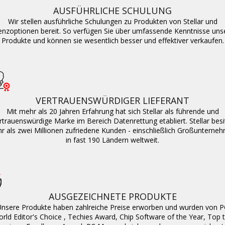
Laufwerkslöschung
AUSFÜHRLICHE SCHULUNG
Wir stellen ausführliche Schulungen zu Produkten von Stellar und
Mobile Löschung
enzoptionen bereit. So verfügen Sie über umfassende Kenntnisse uns
Produkte und können sie wesentlich besser und effektiver verkaufen.
Toolkit
Exchange Toolkit
Outlook Toolkit
VERTRAUENSWÜRDIGER LIEFERANT
Datei Reparatur Toolkit
Mit mehr als 20 Jahren Erfahrung hat sich Stellar als führende und
rtrauenswürdige Marke im Bereich Datenrettung etabliert. Stellar besi
MS SQL Toolkit
r als zwei Millionen zufriedene Kunden - einschließlich Großunterne
in fast 190 Ländern weltweit.
Datenrettungs Toolkit
AUSGEZEICHNETE PRODUKTE
nsere Produkte haben zahlreiche Preise erworben und wurden von P
rld Editor's Choice , Techies Award, Chip Software of the Year, Top 