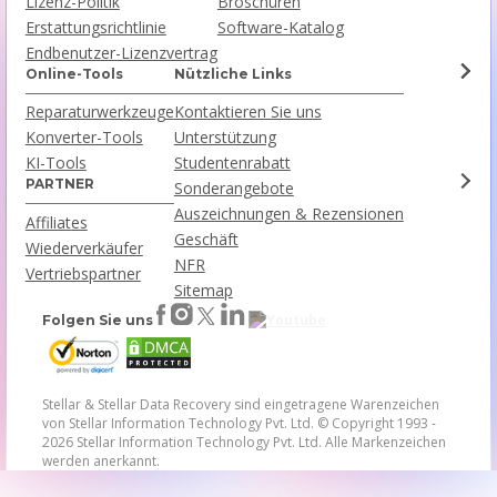
Lizenz-Politik
Broschüren
Erstattungsrichtlinie
Software-Katalog
Endbenutzer-Lizenzvertrag
Online-Tools
Nützliche Links
Reparaturwerkzeuge
Kontaktieren Sie uns
Konverter-Tools
Unterstützung
KI-Tools
Studentenrabatt
PARTNER
Sonderangebote
Auszeichnungen & Rezensionen
Affiliates
Geschäft
Wiederverkäufer
NFR
Vertriebspartner
Sitemap
Folgen Sie uns
Stellar & Stellar Data Recovery sind eingetragene Warenzeichen
von Stellar Information Technology Pvt. Ltd.
© Copyright 1993 -
2026 Stellar Information Technology Pvt. Ltd. Alle Markenzeichen
werden anerkannt.