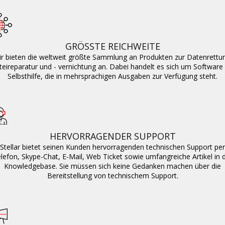
Standard
Standard
Toolkit
iPHONE- Datenlöschsoftware
Zugang Reparatur
Standard
GRÖSSTE REICHWEITE
r bieten die weltweit größte Sammlung an Produkten zur Datenrettu
Toolkit
Datenwiederherstellung
eireparatur und - vernichtung an. Dabei handelt es sich um Software
Selbsthilfe, die in mehrsprachigen Ausgaben zur Verfügung steht.
RAID-Datenrettung
Technician
Toolkit
HERVORRAGENDER SUPPORT
Banddatenwiederherstellung
Stellar bietet seinen Kunden hervorragenden technischen Support per
lefon, Skype-Chat, E-Mail, Web Ticket sowie umfangreiche Artikel in 
Mac-Datenwiederherstellung
Knowledgebase. Sie müssen sich keine Gedanken machen über die
Bereitstellung von technischem Support.
Löschung von Daten
Datei-Löschung