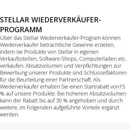
Kostenlos
Toolkit
Professional
STELLAR WIEDERVERKÄUFER-
E-Mail-Konverter
Premium
PROGRAMM
OST zu PST
Über das Stellar Wiederverkäufer-Program können
Foto-Wiederherstellung
Wiederverkäufer beträchtliche Gewinne erzielen,
Corporate
Standard
indem sie Produkte von Stellar in eigenen
Verkaufsstellen, Software-Shops, Computerläden etc.
Technician
Professional
verkaufen. Absatzvolumen und Verpflichtungen zur
Toolkit
Premium
Bewerbung unserer Produkte sind Schlüsselfaktoren
für die Beurteilung einer Partnerschaft. Als
EDB zu PST
iPhone Datenrettung
Wiederverkäufer erhalten Sie einen Startrabatt von15
Corporate
Standard
% auf unsere Produkte. Bei höherem Absatzvolumen
kann der Rabatt bis auf 30 % angehoben und durch
Technician
Toolkit
weitere, im Folgenden aufgeführte Vorteile ergänzt
Toolkit
werden.
Android Datenrettung
MBOX zu PST
Standard