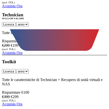
(incl. IVA.)
Acquista Ora
Technician
MIGLIOR VALORE
Tutte le caratteristiche di Premium + recupero RAID 0, 5, 6
Risparmiare
€100
€299
€199
(excl. IVA.)
Acquista Ora
Toolkit
Tutte le caratteristiche di Technician + Recupero di unità virtuali e
NAS
Risparmiare
€100
€399
€299
(excl. IVA.)
Acquista Ora