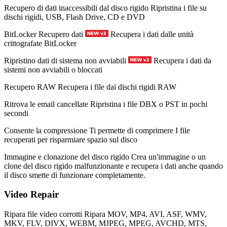
Recupero di dati inaccessibili dal disco rigido
Ripristina i file su
dischi rigidi, USB, Flash Drive, CD e DVD
BitLocker Recupero dati
Recupera i dati dalle unità
crittografate BitLocker
Ripristino dati di sistema non avviabili
Recupera i dati da
sistemi non avviabili o bloccati
Recupero RAW
Recupera i file dai dischi rigidi RAW
Ritrova le email cancellate
Ripristina i file DBX o PST in pochi
secondi
Consente la compressione
Ti permette di comprimere I file
recuperati per risparmiare spazio sul disco
Immagine e clonazione del disco rigido
Crea un'immagine o un
clone del disco rigido malfunzionante e recupera i dati anche quando
il disco smette di funzionare completamente.
Video Repair
Ripara file video corrotti
Ripara MOV, MP4, AVI, ASF, WMV,
MKV, FLV, DIVX, WEBM, MJPEG, MPEG, AVCHD, MTS,