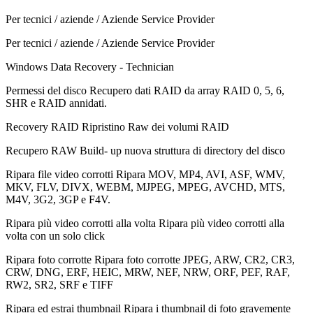
Per tecnici / aziende / Aziende Service Provider
Per tecnici / aziende / Aziende Service Provider
Windows Data Recovery - Technician
Permessi del disco
Recupero dati RAID da array RAID 0, 5, 6,
SHR e RAID annidati.
Recovery RAID
Ripristino Raw dei volumi RAID
Recupero RAW
Build- up nuova struttura di directory del disco
Ripara file video corrotti
Ripara MOV, MP4, AVI, ASF, WMV,
MKV, FLV, DIVX, WEBM, MJPEG, MPEG, AVCHD, MTS,
M4V, 3G2, 3GP e F4V.
Ripara più video corrotti alla volta
Ripara più video corrotti alla
volta con un solo click
Ripara foto corrotte
Ripara foto corrotte JPEG, ARW, CR2, CR3,
CRW, DNG, ERF, HEIC, MRW, NEF, NRW, ORF, PEF, RAF,
RW2, SR2, SRF e TIFF
Ripara ed estrai thumbnail
Ripara i thumbnail di foto gravemente