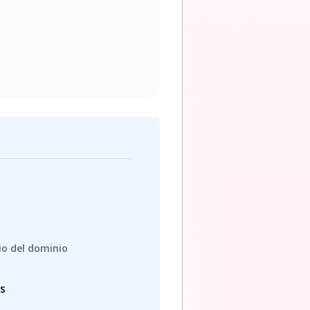
io del dominio
os