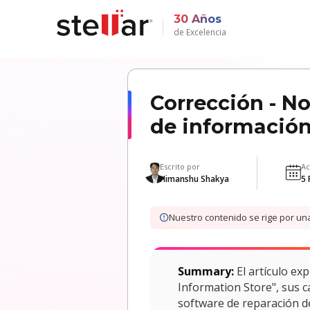
30 Años
de Excelencia
Corrección - No
de informació
Escrito por
Ac
Himanshu Shakya
5 
Nuestro contenido se rige por u
Summary:
El artículo exp
Information Store", sus 
software de reparación de