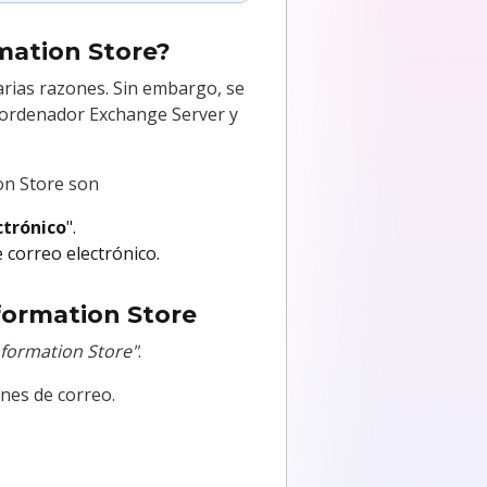
rmation Store?
arias razones. Sin embargo, se
l ordenador Exchange Server y
ion Store son
ctrónico
".
e correo electrónico.
nformation Store
Information Store"
.
ones de correo.