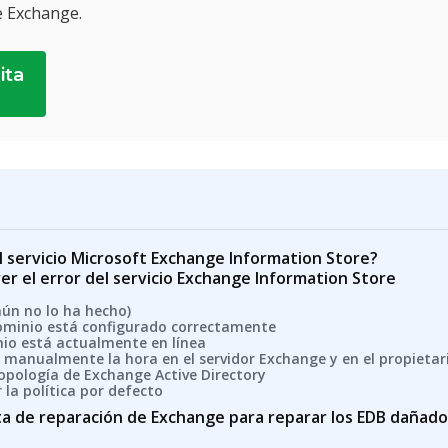
e Exchange.
ita
el servicio Microsoft Exchange Information Store?
er el error del servicio Exchange Information Store
i aún no lo ha hecho)
dominio está configurado correctamente
io está actualmente en línea
e manualmente la hora en el servidor Exchange y en el propietar
e topología de Exchange Active Directory
 la política por defecto
ta de reparación de Exchange para reparar los EDB dañad