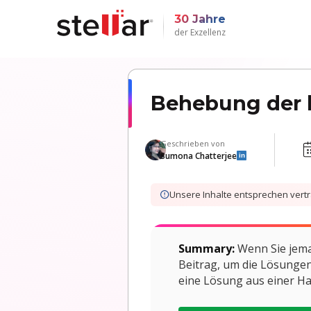
30 Jahre
der Exzellenz
Behebung der h
Geschrieben von
Sumona Chatterjee
in
Unsere Inhalte entsprechen ver
Summary:
Wenn Sie jemal
Beitrag, um die Lösungen 
eine Lösung aus einer H