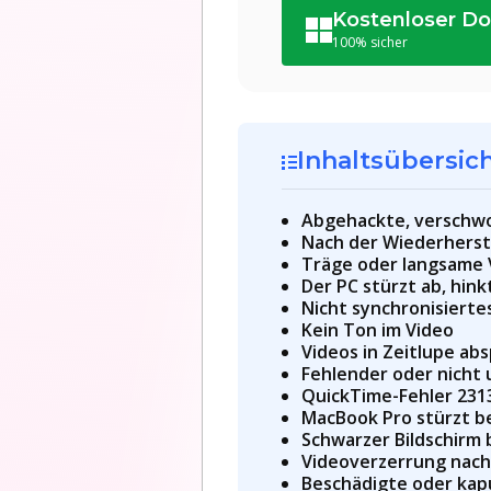
Kostenloser D
100% sicher
Inhaltsübersic
Abgehackte, verschw
Nach der Wiederherst
Träge oder langsame
Der PC stürzt ab, hin
Nicht synchronisiert
Kein Ton im Video
Videos in Zeitlupe abs
Fehlender oder nicht
QuickTime-Fehler 231
MacBook Pro stürzt b
Schwarzer Bildschirm 
Videoverzerrung nac
Beschädigte oder ka