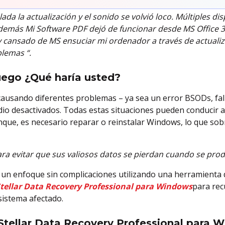
ada la actualización y el sonido se volvió loco. Múltiples di
Además Mi Software PDF dejó de funcionar desde MS Office 
cansado de MS ensuciar mi ordenador a través de actualiz
lemas “.
uego ¿Qué haría usted?
usando diferentes problemas – ya sea un error BSODs, fal
io desactivados. Todas estas situaciones pueden conducir a 
nque, es necesario reparar o reinstalar Windows, lo que sobr
ara evitar que sus valiosos datos se pierdan cuando se p
r un enfoque sin complicaciones utilizando una herramienta
tellar Data Recovery Professional para Windows
para rec
istema afectado.
Stellar Data Recovery Professional para 