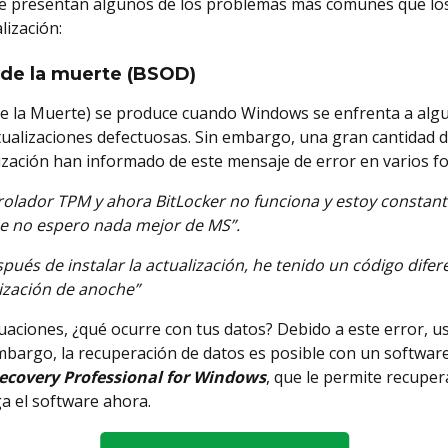
 se presentan algunos de los problemas más comunes que lo
lización:
ul de la muerte (BSOD)
 de la Muerte) se produce cuando Windows se enfrenta a al
tualizaciones defectuosas. Sin embargo, una gran cantidad
ización han informado de este mensaje de error en varios fo
rolador TPM y ahora BitLocker no funciona y estoy consta
e no espero nada mejor de MS”.
pués de instalar la actualización, he tenido un código dife
lización de anoche”
aciones, ¿qué ocurre con tus datos? Debido a este error, u
embargo, la recuperación de datos es posible con un softwar
Recovery
Professional for Windows
, que le permite recupe
a el software ahora.