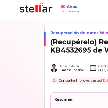
30 Años
de Excelencia
Recuperación de datos Win
(Recupérelo) Re
KB4532695 de 
Actualizado en
Actuali
Himanshu Shakya
24 Jul,
Our content follows trusted
Edi
Resumen: