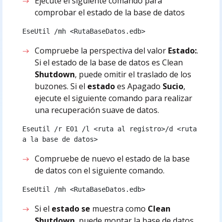
Ejecute el siguiente comando para
comprobar el estado de la base de datos
EseUtil /mh <RutaBaseDatos.edb>
Compruebe la perspectiva del valor
Estado:
.
Si el estado de la base de datos es Clean
Shutdown
, puede omitir el traslado de los
buzones. Si el
estado
es Apagado
Sucio
,
ejecute el siguiente comando para realizar
una recuperación suave de datos.
Eseutil /r E01 /l <ruta al registro>/d <ruta 
a la base de datos>
Compruebe de nuevo el estado de la base
de datos con el siguiente comando.
EseUtil /mh <RutaBaseDatos.edb>
Si el
estado se
muestra como
Clean
Shutdown
, puede montar la base de datos