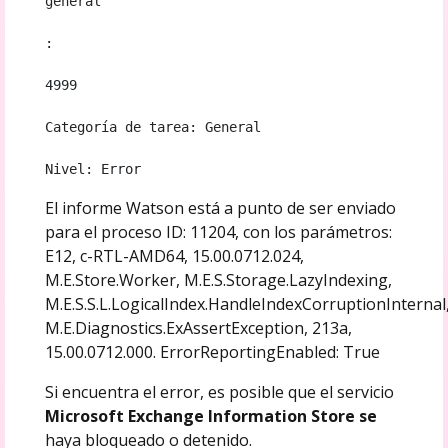
general
: 
4999 
Categoría de tarea: General 
Nivel: Error
El informe Watson está a punto de ser enviado
para el proceso ID: 11204, con los parámetros:
E12, c-RTL-AMD64, 15.00.0712.024,
M.E.Store.Worker, M.E.S.Storage.LazyIndexing,
M.E.S.S.L.LogicalIndex.HandleIndexCorruptionInternal
M.E.Diagnostics.ExAssertException, 213a,
15.00.0712.000. ErrorReportingEnabled: True
Si encuentra el error, es posible que el servicio
Microsoft Exchange Information Store se
haya bloqueado o detenido.