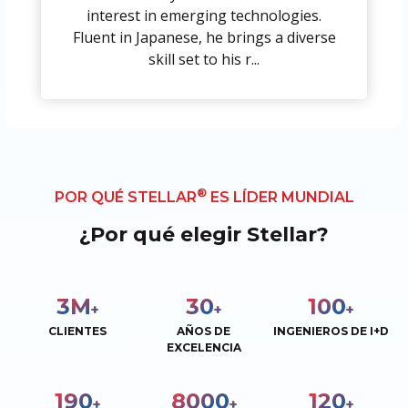
interest in emerging technologies.
Fluent in Japanese, he brings a diverse
skill set to his r...
®
POR QUÉ STELLAR
ES LÍDER MUNDIAL
¿Por qué elegir Stellar?
3
M
30
100
+
+
+
CLIENTES
AÑOS DE
INGENIEROS DE I+D
EXCELENCIA
190
8000
120
+
+
+