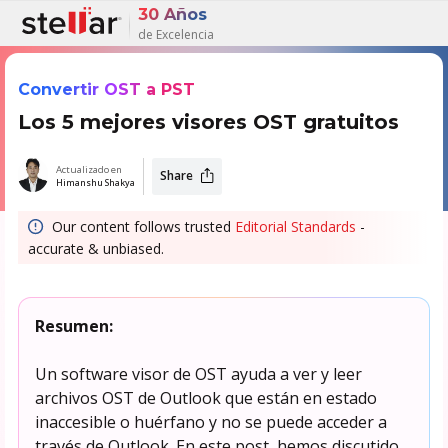
30 Años
de Excelencia
Convertir OST a PST
Los 5 mejores visores OST gratuitos
Actualizado en
Share
Himanshu Shakya
Our content follows trusted
Editorial Standards
-
accurate & unbiased.
Resumen:
Un software visor de OST ayuda a ver y leer
archivos OST de Outlook que están en estado
inaccesible o huérfano y no se puede acceder a
través de Outlook. En este post, hemos discutido