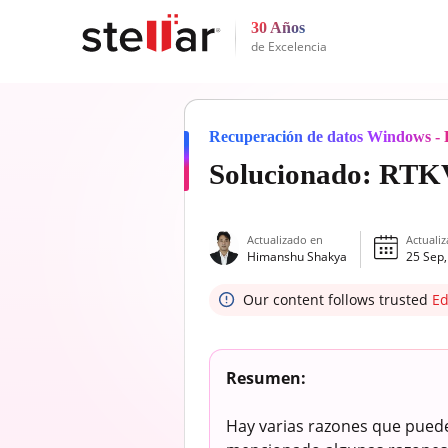
30 Años
de Excelencia
Recuperación de datos Windows - P
Solucionado: RTKV
Actualizado en
Actuali
Himanshu Shakya
25 Sep,
Our content follows trusted
Ed
Resumen:
Hay varias razones que pued