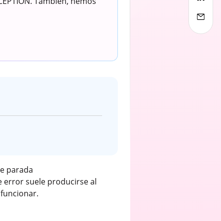
XCEPTION. También, hemos
de parada
error suele producirse al
 funcionar.