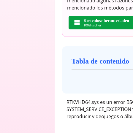
mencionado algunas razones
mencionado los métodos para
Kostenlose herunterladen
100% sicher
Tabla de contenido
RTKVHD64.sys es un error BSO
SYSTEM_SERVICE_EXCEPTION y 
reproducir videojuegos o álb