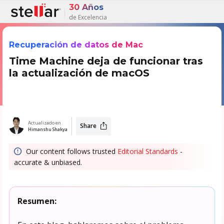
30 Años
de Excelencia
Recuperación de datos de Mac
Time Machine deja de funcionar tras
la actualización de macOS
Actualizado en
Share
Himanshu Shakya
Our content follows trusted
Editorial Standards
-
accurate & unbiased.
Resumen: