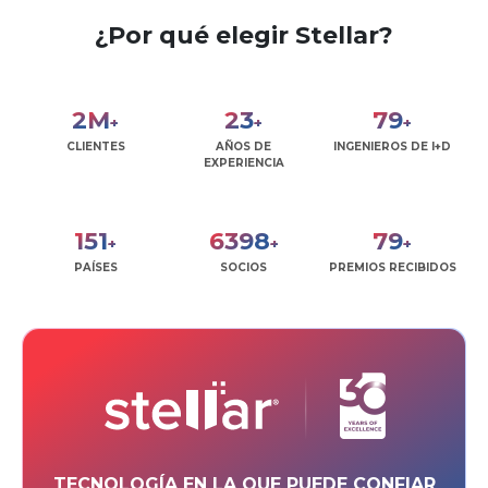
¿Por qué elegir Stellar?
2
M
28
95
+
+
+
CLIENTES
AÑOS DE
INGENIEROS DE I+D
EXPERIENCIA
181
7647
95
+
+
+
PAÍSES
SOCIOS
PREMIOS RECIBIDOS
TECNOLOGÍA EN LA QUE PUEDE CONFIAR