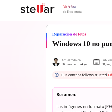
30 Años
de Excelencia
Reparación de fotos
Windows 10 no pued
Actualizado en
Publica
Himanshu Shakya
30 Jan,
Our content follows trusted
Ed
Resumen:
Las imágenes en formato JPEG