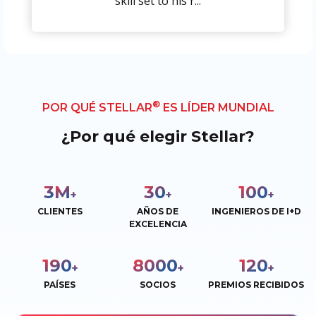
skill set to his r...
®
POR QUÉ STELLAR
ES LÍDER MUNDIAL
¿Por qué elegir Stellar?
3
M
30
100
+
+
+
CLIENTES
AÑOS DE
INGENIEROS DE I+D
EXCELENCIA
190
8000
120
+
+
+
PAÍSES
SOCIOS
PREMIOS RECIBIDOS