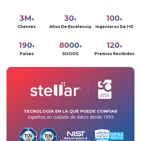
3
M
30
100
+
+
+
Clientes
Años De Excelencia
Ingenieros De I+D
190
8000
120
+
+
+
Países
SOCIOS
Premios Recibidos
TECNOLOGÍA EN LA QUE PUEDE CONFIAR
Expertos en cuidado de datos desde 1993