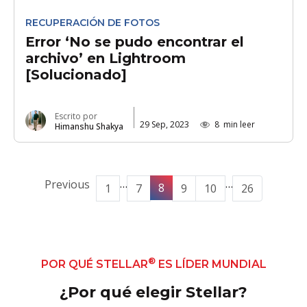
RECUPERACIÓN DE FOTOS
Error ‘No se pudo encontrar el
archivo’ en Lightroom
[Solucionado]
Escrito por
29 Sep, 2023
8
min leer
Himanshu Shakya
…
…
Previous
8
1
7
9
10
26
®
POR QUÉ STELLAR
ES LÍDER MUNDIAL
¿Por qué elegir Stellar?