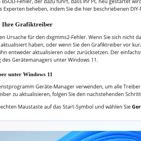
SOD-Fehler, der dazu führt, dass Ihr PC neu gestartet wird,
nes Experten beheben, indem Sie die hier beschriebenen D
 Ihre Grafiktreiber
ten Ursache für den dxgmms2-Fehler. Wenn Sie sich nicht 
al aktualisiert haben, oder wenn Sie den Grafiktreiber vor k
ie ihn entweder aktualisieren oder zurücksetzen. Der einfachs
ng des Gerätemanagers unter Windows 11.
iber unter Windows 11
Dienstprogramm Geräte-Manager verwenden, um alle Treiber
reiber zu aktualisieren, folgen Sie den nachstehenden Schrit
 rechten Maustaste auf das Start-Symbol und wählen Sie
Ge