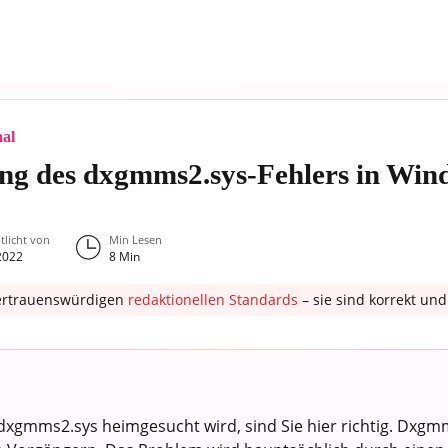
nal
ng des dxgmms2.sys-Fehlers in Win
tlicht von
Min Lesen
2022
8
Min
ertrauenswürdigen
redaktionellen Standards
– sie sind korrekt u
xgmms2.sys heimgesucht wird, sind Sie hier richtig. Dxgmm