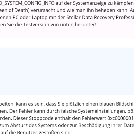
AD_SYSTEM_CONFIG_INFO auf der Systemanzeige zu kämpfen?
een of Death) verursacht und wie man ihn beheben kann. A
nen PC oder Laptop mit der Stellar Data Recovery Profess
en Sie die Testversion von unten herunter!
iten, kann es sein, dass Sie plötzlich einen blauen Bildsc
. Der Fehler kann durch falsche Systemeinstellungen, bösa
den. Dieser Stoppcode enthält den Fehlerwert 0xc0000001. 
zum Absturz des Systems oder zur Beschädigung Ihrer Date
 auf die Benutzer gestoßen sind: