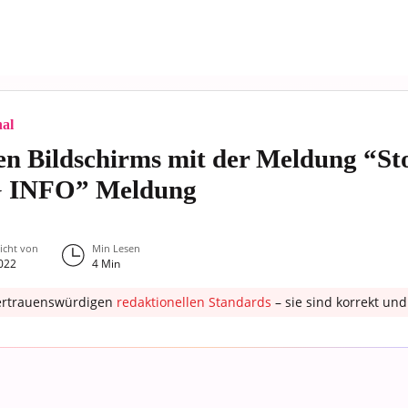
nal
en Bildschirms mit der Meldung “S
INFO” Meldung
licht von
Min Lesen
022
4
Min
ertrauenswürdigen
redaktionellen Standards
– sie sind korrekt u