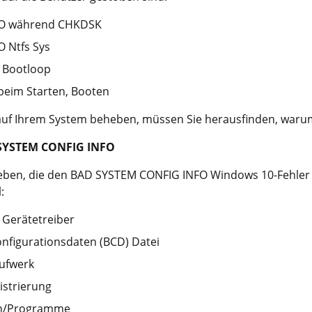
O während CHKDSK
 Ntfs Sys
 Bootloop
beim Starten, Booten
auf Ihrem System beheben, müssen Sie herausfinden, warum
 SYSTEM CONFIG INFO
eben, die den BAD SYSTEM CONFIG INFO Windows 10-Fehler
:
e Gerätetreiber
nfigurationsdaten (BCD) Datei
aufwerk
strierung
en/Programme