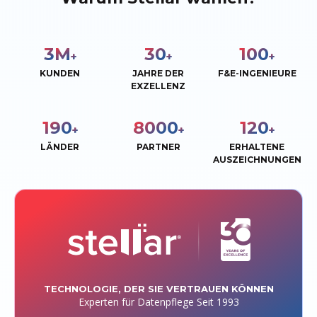
3
M
30
100
+
+
+
KUNDEN
JAHRE DER
F&E-INGENIEURE
EXZELLENZ
190
8000
120
+
+
+
LÄNDER
PARTNER
ERHALTENE
AUSZEICHNUNGEN
TECHNOLOGIE, DER SIE VERTRAUEN KÖNNEN
Experten für Datenpflege Seit 1993