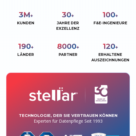
3
M
30
100
+
+
+
KUNDEN
JAHRE DER
F&E-INGENIEURE
EXZELLENZ
190
8000
120
+
+
+
LÄNDER
PARTNER
ERHALTENE
AUSZEICHNUNGEN
TECHNOLOGIE, DER SIE VERTRAUEN KÖNNEN
Experten für Datenpflege Seit 1993