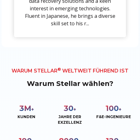
data recovery solutions and a keen
interest in emerging technologies.
Fluent in Japanese, he brings a diverse
skill set to his r...
®
WARUM STELLAR
WELTWEIT FÜHREND IST
Warum Stellar wählen?
3
M
30
100
+
+
+
KUNDEN
JAHRE DER
F&E-INGENIEURE
EXZELLENZ