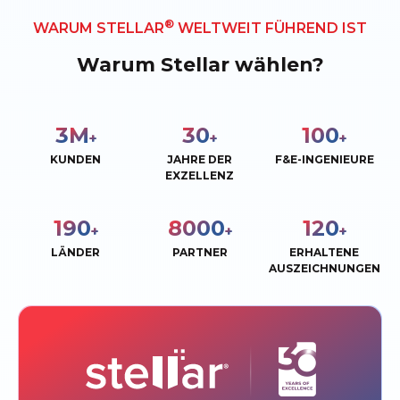
®
WARUM STELLAR
WELTWEIT FÜHREND IST
Warum Stellar wählen?
3
M
30
100
+
+
+
KUNDEN
JAHRE DER
F&E-INGENIEURE
EXZELLENZ
190
8000
120
+
+
+
LÄNDER
PARTNER
ERHALTENE
AUSZEICHNUNGEN