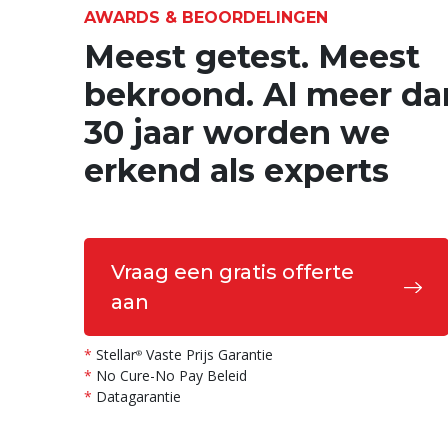
AWARDS & BEOORDELINGEN
Meest getest. Meest
TechRadar
bekroond. Al meer da
30 jaar worden we
Stellar
Data Recovery is een v
®
data recovery tools die we heb
erkend als experts
met zeer aanpasbare zoekfunct
enorme bestandstype bibliothe
scan mogelijkheden.
Vraag een gratis offerte
aan
*
Stellar
Vaste Prijs Garantie
®
*
No Cure-No Pay Beleid
*
Datagarantie