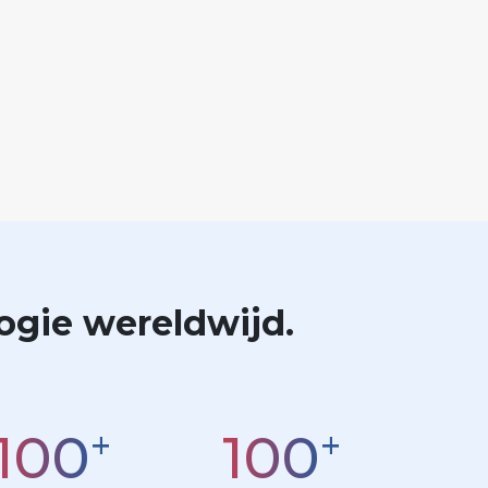
logie wereldwijd.
+
+
100
100