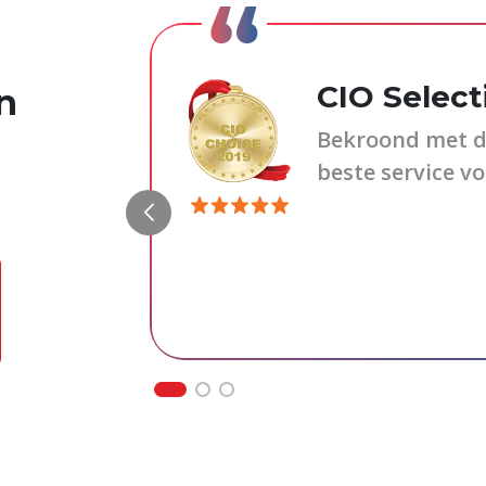
CIO Select
n
an de beste
Bekroond met d
ben gebruikt,
beste service v
ies, een
ek en diepe