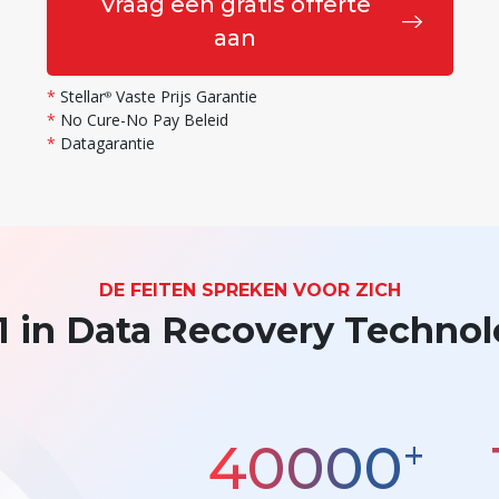
Vraag een gratis offerte
aan
*
Stellar
Vaste Prijs Garantie
®
*
No Cure-No Pay Beleid
*
Datagarantie
DE FEITEN SPREKEN VOOR ZICH
 1 in Data Recovery Techno
+
40000