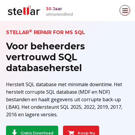
30 Jaar
uitmuntendheid
Terug naar hoofdmenu
Terug naar hoofdmenu
Terug naar hoofdmenu
Terug naar hoofdmenu
®
STELLAR
REPAIR FOR MS SQL
Voor beheerders
Voor particulieren
Voor bedrijven
Over
Bronnen
vertrouwd SQL
Gegevensherstel
Reparatie per e-mail
Bedrijf
Blogs
databaseherstel
Bestand repareren
Leiderschap
Artikelen
E-mailconverter
Herstelt SQL database met minimale downtime. Het
Data Erasure
Mediadekking
Video's
Bestands- en databasereparatie
herstelt corrupte SQL database (MDF en NDF)
bestanden en haalt gegevens uit corrupte back-up
Persberichten
Data Recovery
(.BAK). Het ondersteunt SQL 2025, 2022, 2019, 2017,
2016 en lagere versies.
Toolkit
Koop Nu
Gratis Download