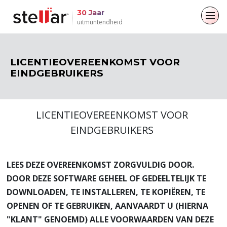
30 Jaar
uitmuntendheid
Terug naar hoofdmenu
Terug naar hoofdmenu
Terug naar hoofdmenu
Terug naar hoofdmenu
LICENTIEOVEREENKOMST VOOR
EINDGEBRUIKERS
Voor particulieren
Voor bedrijven
Over
Bronnen
Gegevensherstel
Reparatie per e-mail
Bedrijf
Blogs
LICENTIEOVEREENKOMST VOOR
Bestand repareren
Leiderschap
Artikelen
E-mailconverter
EINDGEBRUIKERS
Data Erasure
Mediadekking
Video's
Bestands- en databasereparatie
LEES DEZE OVEREENKOMST ZORGVULDIG DOOR.
Persberichten
Data Recovery
DOOR DEZE SOFTWARE GEHEEL OF GEDEELTELIJK TE
DOWNLOADEN, TE INSTALLEREN, TE KOPIËREN, TE
Toolkit
OPENEN OF TE GEBRUIKEN, AANVAARDT U (HIERNA
"KLANT" GENOEMD) ALLE VOORWAARDEN VAN DEZE