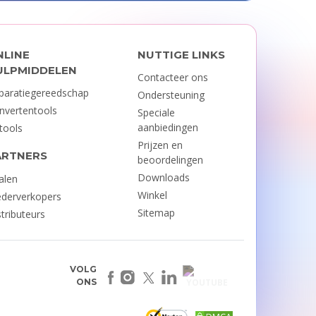
NLINE
NUTTIGE LINKS
ULPMIDDELEN
Contacteer ons
paratiegereedschap
Ondersteuning
nvertentools
Speciale
aanbiedingen
-tools
Prijzen en
ARTNERS
beoordelingen
Downloads
ialen
Winkel
derverkopers
Sitemap
stributeurs
VOLG
ONS