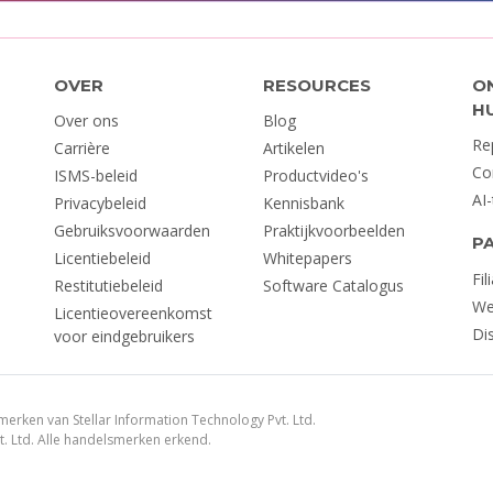
OVER
RESOURCES
O
H
Over ons
Blog
Re
Carrière
Artikelen
Co
ISMS-beleid
Productvideo's
AI
Privacybeleid
Kennisbank
Gebruiksvoorwaarden
Praktijkvoorbeelden
P
Licentiebeleid
Whitepapers
Fil
Restitutiebeleid
Software Catalogus
We
Licentieovereenkomst
Di
voor eindgebruikers
smerken van Stellar Information Technology Pvt. Ltd.
t. Ltd. Alle handelsmerken erkend.