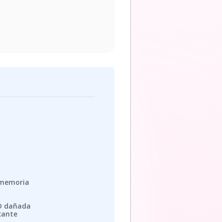
e memoria
SD dañada
icante