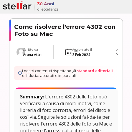
30 Anni
di eccellenza
Come risolvere l'errore 4302 con
Foto su Mac
Scritto da
Aggiornato il
Min L
Aruna Attri
2 Feb 2024
5 Min
I nostri contenuti rispettano gli
standard editoriali
di fiducia: accurati e imparziali.
Summary:
L'errore 4302 delle foto può
verificarsi a causa di molti motivi, come
libreria di foto corrotta, errori del disco e
così via. Seguite le soluzioni fai-da-te per
risolvere l'errore 4302 delle foto su Mac e
riottenere l'accesso alla libreria delle