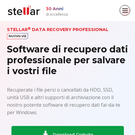
30 Anni
di eccellenza
®
STELLAR
Torna al menu principale
Torna al menu principale
Torna al menu principale
Torna al menu principale
DATA RECOVERY PROFESSIONAL
Per gli individui
Per le aziende
Circa
Risorse
Software di recupero dati
professionale per salvare
Recupero dati
Riparazione via e-mail
Azienda
Casi di studio
i vostri file
Riparazione dei file
Leadership
Blogs
Convertitore di e-mail
Cancellazione dei dati
Copertura Mediatica
Articoli
File & Riparazione dei file
Recuperate i file persi o cancellati da HDD, SSD,
unità USB e altri supporti di archiviazione con il
Comunicati Stampa
Video
Recupero dati
nostro potente software di recupero dati fai-da-te
per Windows.
Kit di strumenti
Download Gratuito