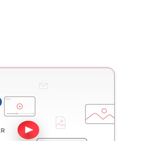
Processo di cancellazione e
riscrittura
ER