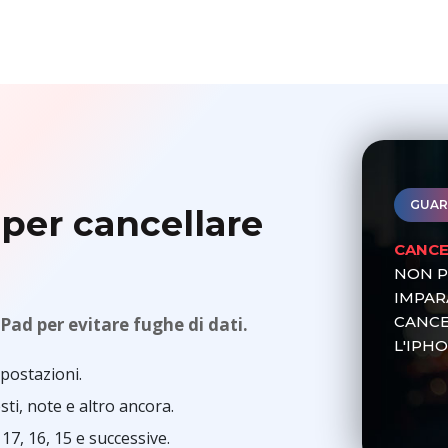
GUAR
 per cancellare
CANCE
NON P
IMPAR
CANCE
iPad per evitare fughe di dati.
L'IPHO
mpostazioni.
sti, note e altro ancora.
17, 16, 15 e successive.