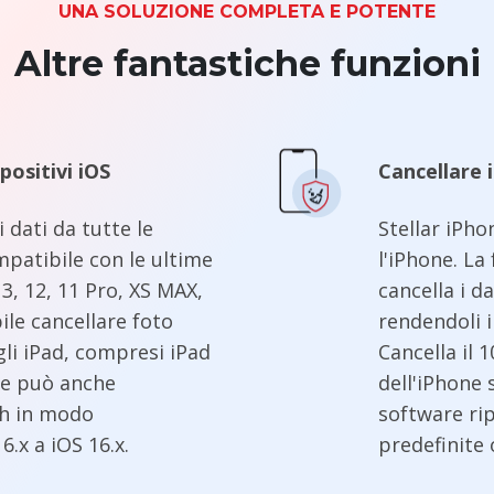
UNA SOLUZIONE COMPLETA E POTENTE
Altre fantastiche funzioni
spositivi iOS
Cancellare 
i dati da tutte le
Stellar iPho
mpatibile con le ultime
l'iPhone. La
13, 12, 11 Pro, XS MAX,
cancella i 
bile cancellare foto
rendendoli i
 gli iPad, compresi iPad
Cancella il 
are può anche
dell'iPhone 
uch in modo
software rip
.x a iOS 16.x.
predefinite o