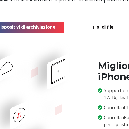
ispositivi di archiviazione
Tipi di file
Miglior
iPhon
Supporta tut
17, 16, 15, 1
Cancella il 
Cancella iPa
per ripristi