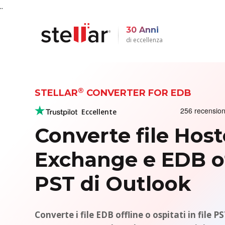
..
30 Anni
di eccellenza
®
STELLAR
CONVERTER FOR EDB
Eccellente
Converte file Hos
Exchange e EDB of
PST di Outlook
Converte i file EDB offline o ospitati in file 