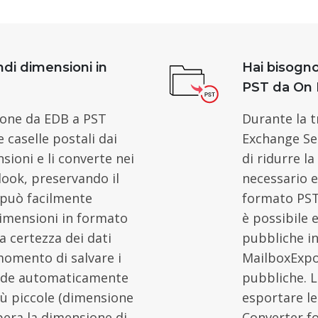
ndi dimensioni in
Hai bisogno
PST da On 
ione da EDB a PST
Durante la t
 caselle postali dai
Exchange Se
nsioni e li converte nei
di ridurre la
look, preservando il
necessario e
 può facilmente
formato PST 
dimensioni in formato
è possibile 
a certezza dei dati
pubbliche in
momento di salvare i
MailboxExpo
ivide automaticamente
pubbliche. L
 più piccole (dimensione
esportare le
upera la dimensione di
Converter f