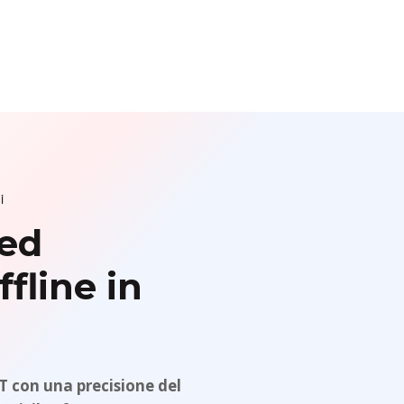
ted
fline in
PST con una precisione del