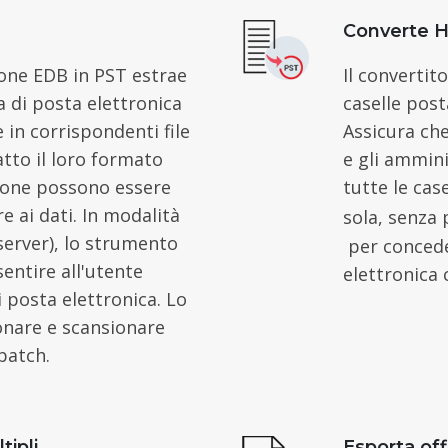
Converte 
one EDB in PST estrae
Il convertit
a di posta elettronica
caselle post
e in corrispondenti file
Assicura che
to il loro formato
e gli ammin
zione possono essere
tutte le cas
e ai dati. In modalità
sola, senza
 server), lo strumento
per conceder
entire all'utente
elettronica 
di posta elettronica. Lo
onare e scansionare
 batch.
tipli
Esporta of