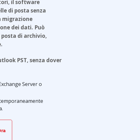
i, il software
lle di posta senza
 la migrazione
ione dei dati. Può
 posta di archivio,
.
utlook PST, senza dover
u Exchange Server o
contemporaneamente
a.
Ora