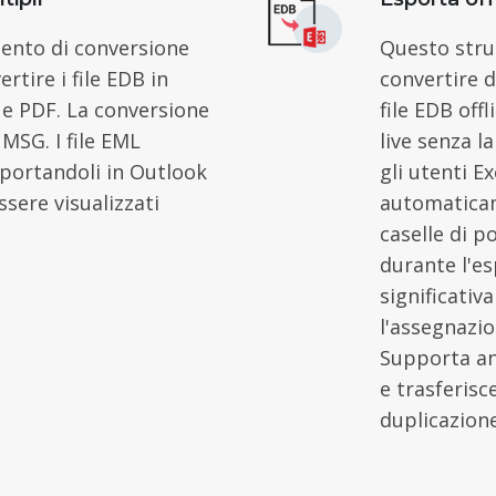
mento di conversione
Questo stru
tire i file EDB in
convertire d
e PDF. La conversione
file EDB off
MSG. I file EML
live senza l
mportandoli in Outlook
gli utenti 
sere visualizzati
automaticame
caselle di p
durante l'e
significati
l'assegnazio
Supporta an
e trasferisc
duplicazione