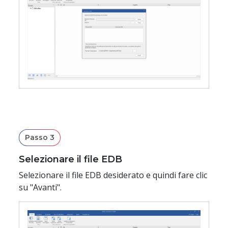
Passo 24:
Esporta in file PST
Passo 25:
Selezionare la posizione di archiviazione per il file
PST
Passo 26:
Finestra Salva caselle di posta
Passo 27:
Stato di archiviazione delle caselle di posta
Passo 28:
Finestra "Salvataggio completato"
Passo 3
Selezionare il file EDB
Selezionare il file EDB desiderato e quindi fare clic
su "Avanti".