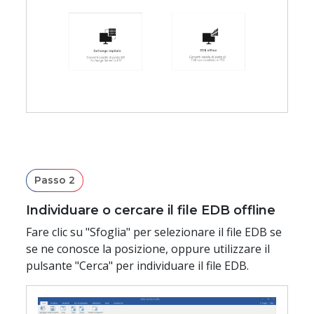
Passo 14:
Processo completato
Passo 15:
Esportazione in Microsoft 365
Passo 16:
Connettersi alla destinazione
Passo 17:
Connettersi a Microsoft 365
Passo 18:
Caricare il file CSV
Passo 19:
Finestra Mappa caselle di posta
Passo 2
Passo 20:
Salvataggio delle caselle di posta
Individuare o cercare il file EDB offline
Fare clic su "Sfoglia" per selezionare il file EDB se
Passo 21:
Finestra Salvataggio completato
se ne conosce la posizione, oppure utilizzare il
Passo 22:
Esportare nella cartella pubblica di Microsoft 365
pulsante "Cerca" per individuare il file EDB.
Passo 23:
Inserire i dati di accesso a M365