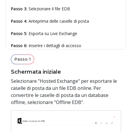
Passo 3:
Selezionare il file EDB
Passo 4:
Anteprima delle caselle di posta
Passo 5:
Esporta su Live Exchange
Passo 6:
Inserire i dettagli di accesso
Passo 7:
Caricare il file CSV
Passo 1
Passo 8:
Finestra Mappa caselle di posta
Schermata iniziale
Selezionare "Hosted Exchange" per esportare le
Passo 9:
Salvataggio delle caselle di posta
caselle di posta da un file EDB online. Per
convertire le caselle di posta da un database
Passo 10:
Finestra Salvataggio completato
offline, selezionare "Offline EDB".
Passo 11:
Esportazione nella cartella di archiviazione in loco
Passo 12:
Esportare nelle cartelle pubbliche
Passo 13:
Connettersi al server Exchange attivo