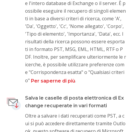
e l'intero database di Exchange o il server. È p
ossibile eseguire il recupero di singoli elemen
ti in base a diversi criteri di ricerca, come 'A',
'Da', 'Oggetto', 'Cc', 'Nome allegato', 'Corpo',
'Tipo di elemento', 'Importanza', 'Data', ecc. I
risultati della ricerca possono essere esporta
ti in formato PST, MSG, EML, HTML, RTF o P
DF. Inoltre, per semplificare ulteriormente le r
icerche, è possibile utilizzare preferenze com
e "Corrispondenza esatta" o "Qualsiasi criteri
o"
.
Per saperne di più
Salva le caselle di posta elettronica di Ex
change recuperate in vari formati
Oltre a salvare i dati recuperati come PST, a c
ui si può accedere direttamente tramite Outlo
ok, questo software di recupero di Microsoft