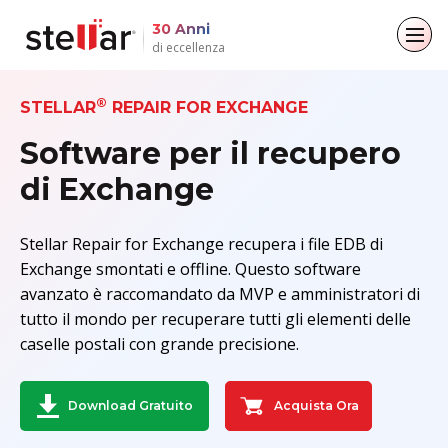
30 Anni
di eccellenza
Torna al menu principale
Torna al menu principale
Torna al menu principale
Torna al menu principale
®
STELLAR
REPAIR FOR EXCHANGE
Software per il recupero
Per gli individui
Per le aziende
Circa
Risorse
di Exchange
Recupero dati
Riparazione via e-mail
Azienda
Casi di studio
Riparazione dei file
Leadership
Blogs
Stellar Repair for Exchange recupera i file EDB di
Convertitore di e-mail
Exchange smontati e offline. Questo software
Cancellazione dei dati
Copertura Mediatica
Articoli
avanzato è raccomandato da MVP e amministratori di
File & Riparazione dei file
tutto il mondo per recuperare tutti gli elementi delle
Comunicati Stampa
Video
caselle postali con grande precisione.
Recupero dati
Kit di strumenti
Acquista Ora
Download Gratuito