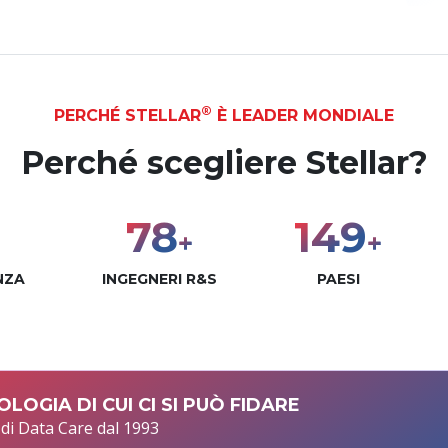
®
PERCHÉ STELLAR
È LEADER MONDIALE
Perché scegliere Stellar?
100
190
+
+
NZA
INGEGNERI R&S
PAESI
LOGIA DI CUI CI SI PUÒ FIDARE
 di Data Care dal 1993