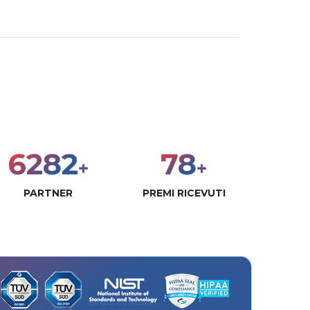
8000
100
+
+
PARTNER
PREMI RICEVUTI