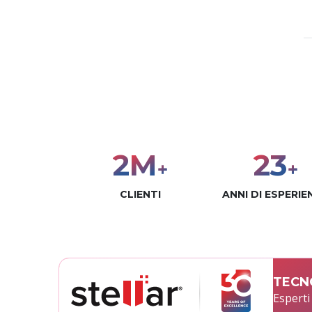
3
M
30
+
+
CLIENTI
ANNI DI ESPERIE
TECNO
Esperti