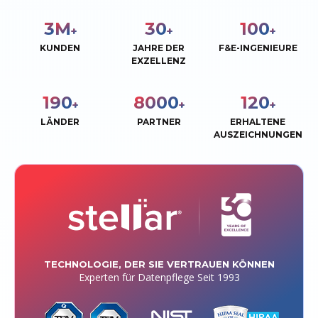
3
M
30
100
+
+
+
KUNDEN
JAHRE DER
F&E-INGENIEURE
EXZELLENZ
190
8000
120
+
+
+
LÄNDER
PARTNER
ERHALTENE
AUSZEICHNUNGEN
TECHNOLOGIE, DER SIE VERTRAUEN KÖNNEN
Experten für Datenpflege Seit 1993