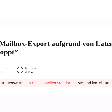
“Mailbox-Export aufgrund von Late
toppt”
licht von
Min Lesen
026
4
Min
ertrauenswürdigen
redaktionellen Standards
– sie sind korrekt u