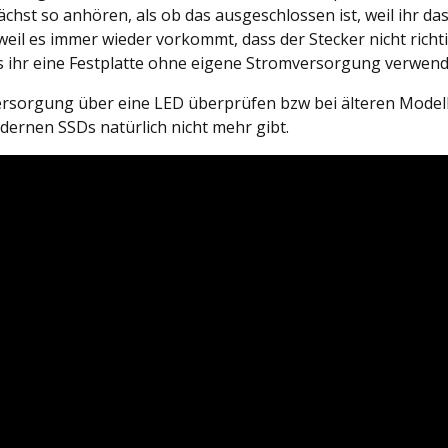
chst so anhören, als ob das ausgeschlossen ist, weil ihr d
weil es immer wieder vorkommt, dass der Stecker nicht richti
lls ihr eine Festplatte ohne eigene Stromversorgung verwend
versorgung über eine LED überprüfen bzw bei älteren Model
dernen SSDs natürlich nicht mehr gibt.