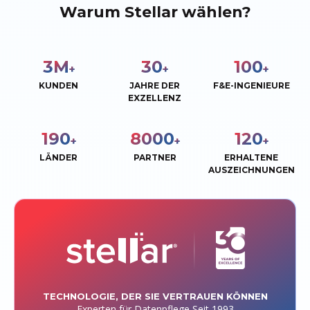
Warum Stellar wählen?
3
M
30
100
+
+
+
KUNDEN
JAHRE DER
F&E-INGENIEURE
EXZELLENZ
190
8000
120
+
+
+
LÄNDER
PARTNER
ERHALTENE
AUSZEICHNUNGEN
TECHNOLOGIE, DER SIE VERTRAUEN KÖNNEN
Experten für Datenpflege Seit 1993