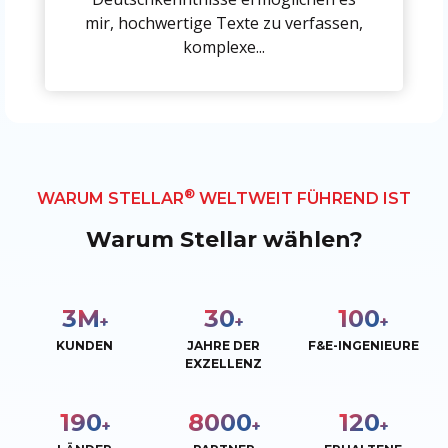
mir, hochwertige Texte zu verfassen,
komplexe...
®
WARUM STELLAR
WELTWEIT FÜHREND IST
Warum Stellar wählen?
3
M
30
100
+
+
+
KUNDEN
JAHRE DER
F&E-INGENIEURE
EXZELLENZ
190
8000
120
+
+
+