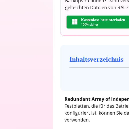
Backups zu finden? Dann verw
gelöschten Dateien von RAID 
Kostenlose herunterladen
100% sicher
Inhaltsverzeichnis
Redundant Array of Indepe
Festplatten, die für das Betr
konfiguriert ist, können Sie
verwenden.