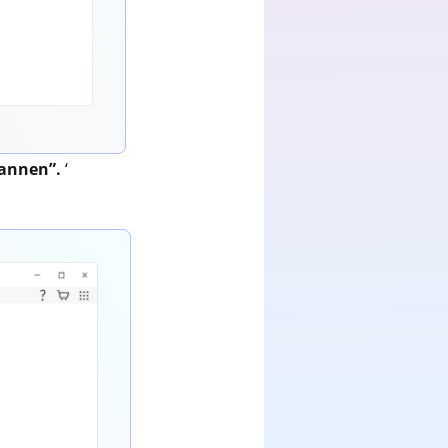
annen”.
‘