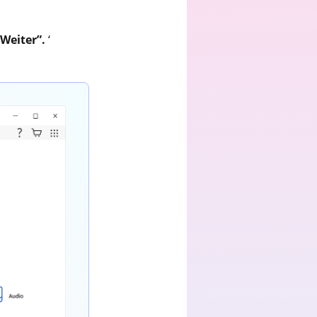
“
Weiter”.
‘