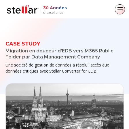
30 Années
d'excellence
Retour au menu principal
Retour au menu principal
Retour au menu principal
Retour au menu principal
Pour les particuliers
Pour les entreprises
A propos de
Ressources
CASE STUDY
Migration en douceur d'EDB vers M365 Public
Récupération de données
Réparation email
Company
Aide
Folder par Data Management Company
Une société de gestion de données a résolu l'accès aux
Réparation de fichiers
Leadership
Blogs
Email Converter
données critiques avec Stellar Converter for EDB.
Effacement des données
Couverture médiatique
Articles
File & Database Réparation
Communiqués de presse
Videos
Récupération de données
Toolkit
Forensique