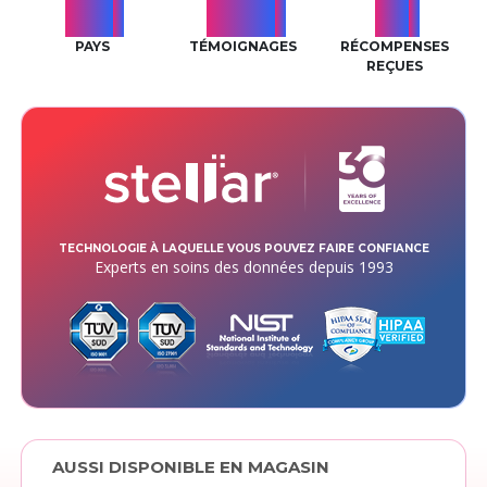
174
7331
91
+
+
+
PAYS
TÉMOIGNAGES
RÉCOMPENSES
REÇUES
TECHNOLOGIE À LAQUELLE VOUS POUVEZ FAIRE CONFIANCE
Experts en soins des données depuis 1993
AUSSI DISPONIBLE EN MAGASIN