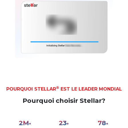
®
POURQUOI STELLAR
EST LE LEADER MONDIAL
Pourquoi choisir Stellar?
2
M
27
90
+
+
+