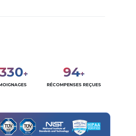
000
120
+
+
MOIGNAGES
RÉCOMPENSES REÇUES