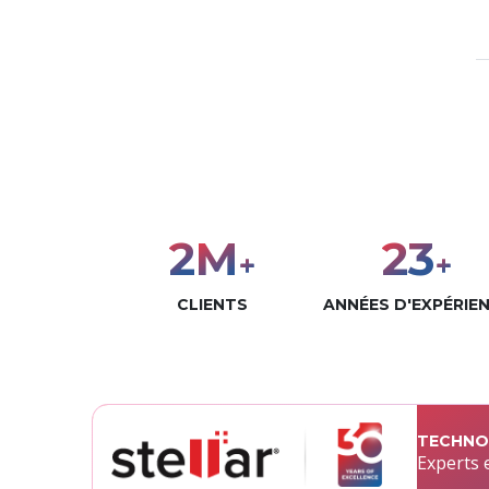
3
M
30
+
+
CLIENTS
ANNÉES D'EXPÉRIE
TECHNOL
Experts 